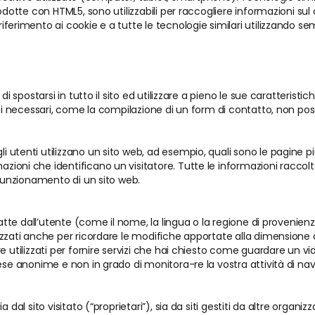
odotte con HTML5, sono utilizzabili per raccogliere informazioni sul
ferimento ai cookie e a tutte le tecnologie similari utilizzando se
 di spostarsi in tutto il sito ed utilizzare a pieno le sue caratteri
izi necessari, come la compilazione di un form di contatto, non poss
utenti utilizzano un sito web, ad esempio, quali sono le pagine più
zioni che identificano un visitatore. Tutte le informazioni raccol
 funzionamento di un sito web.
 fatte dall’utente (come il nome, la lingua o la regione di provenie
zzati anche per ricordare le modifiche apportate alla dimensione d
e utilizzati per fornire servizi che hai chiesto come guardare un v
se anonime e non in grado di monitora-re la vostra attività di navig
 dal sito visitato (“proprietari”), sia da siti gestiti da altre organi