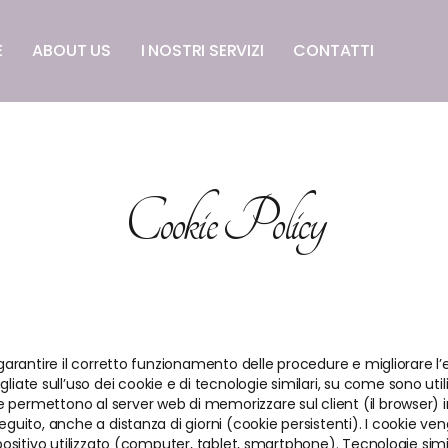
E
ABOUT US
I NOSTRI SERVIZI
CONTATTI
Cookie Policy
garantire il corretto funzionamento delle procedure e migliorare l’es
te sull’uso dei cookie e di tecnologie similari, su come sono utiliz
permettono al server web di memorizzare sul client (il browser) inf
seguito, anche a distanza di giorni (cookie persistenti). I cookie v
ispositivo utilizzato (computer, tablet, smartphone). Tecnologie si