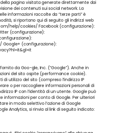
i della pagina visitata generate direttamente dai
ivisione dei contenuti sui social network. La
elle informazioni raccolte da “terze parti” è
tà, si riportano qui di seguito gli indirizzi web
k.com/help/cookies/ Facebook (configurazione):
itter (configurazione):
configurazione):
s/ Google+ (configurazione):
vacy?hl=it&gl=it
fornito da Goo-gle, Inc. (“Google”). Anche in
azioni del sito ospite (performance cookie).
i utilizzo del sito (compreso l’indirizzo IP
orare o per raccogliere informazioni personali di
dirizzo IP con l’identità di un utente. Google può
e informazioni per conto di Google. Per ulteriori
litare in modo selettivo l’azione di Google
 Analytics, si rinvia al link di seguito indicato: