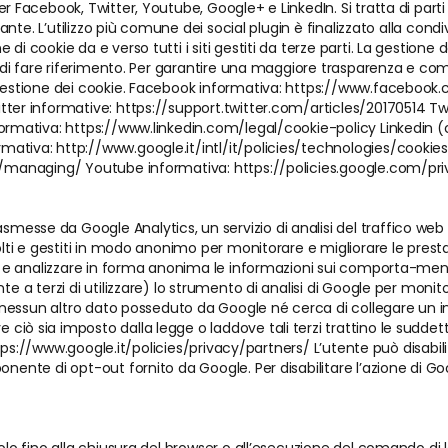
er Facebook, Twitter, Youtube, Google+ e LinkedIn. Si tratta di part
itante. L’utilizzo più comune dei social plugin è finalizzato alla cond
i cookie da e verso tutti i siti gestiti da terze parti. La gestione d
a di fare riferimento. Per garantire una maggiore trasparenza e comodi
a gestione dei cookie. Facebook informativa: https://www.faceboo
tter informative: https://support.twitter.com/articles/20170514 Tw
formativa: https://www.linkedin.com/legal/cookie-policy Linkedin (
mativa: http://www.google.it/intl/it/policies/technologies/cookie
es/managing/ Youtube informativa: https://policies.google.com/pri
esse da Google Analytics, un servizio di analisi del traffico web 
colti e gestiti in modo anonimo per monitorare e migliorare le prest
e e analizzare in forma anonima le informazioni sui comporta-menti d
te a terzi di utilizzare) lo strumento di analisi di Google per monit
 a nessun altro dato posseduto da Google né cerca di collegare un in
iò sia imposto dalla legge o laddove tali terzi trattino le suddett
 https://www.google.it/policies/privacy/partners/ L’utente può disabi
ente di opt-out fornito da Google. Per disabilitare l’azione di Google