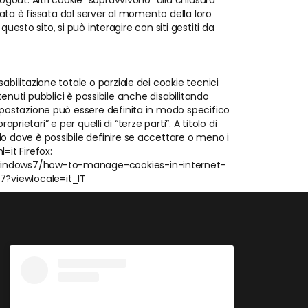
ogout. Altri cookie “sopravvivono” alla chiusura
urata è fissata dal server al momento della loro
questo sito, si può interagire con siti gestiti da
abilitazione totale o parziale dei cookie tecnici
ontenuti pubblici è possibile anche disabilitando
impostazione può essere definita in modo specifico
prietari” e per quelli di “terze parti”. A titolo di
lo dove è possibile definire se accettare o meno i
=it Firefox:
it/windows7/how-to-manage-cookies-in-internet-
7?viewlocale=it_IT