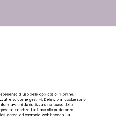
perienza di uso delle applicazio-ni online. Il
zati e su come gestir-li. Definizioni I cookie sono
orma-zioni da riutilizzare nel corso della
engono memorizzati, in base alle preferenze
milari, come, ad esempio, web beacon, GIF