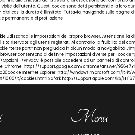
olo fino alla chiusura del browser o all’esecuzione del comando di l
visite dell’utente. Questi cookie sono detti persistenti e la loro d
altri casi la durata è illimitata. Tuttavia, navigando sulle pagine di 
e permanenti e di profilazione.
 utilizzando le impostazioni del proprio browser. Attenzione: la dis
ito riservate agli utenti registrati. Al contrario, la fruibilità dei c
okie “terze parti” non pregiudica in alcun modo la navigabilità. L’
ori browser consentono di definire impostazioni diverse per i cookie “pro
->Opzioni ->Privacy, è possibile accedere ad un pannello di control
ozione. Chrome: https://support.google.com/chrome/answer/95647?hl
ei%20cookie Internet Explorer: http://windows.microsoft.com/it-
/10.00/it/cookies.html Safari: http://support.apple.com/kb/HT167
i
Menu