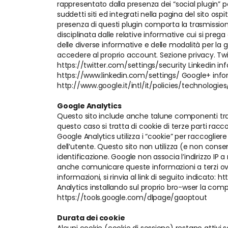
rappresentato dalla presenza dei “social plugin” p
suddetti siti ed integrati nella pagina del sito osp
presenza di questi plugin comporta la trasmissione d
disciplinata dalle relative informative cui si preg
delle diverse informative e delle modalità per l
accedere al proprio account. Sezione privacy. Twi
https://twitter.com/settings/security Linkedin in
https://www.linkedin.com/settings/ Google+ infor
http://www.google.it/intl/it/policies/technologi
Google Analytics
Questo sito include anche talune componenti trasm
questo caso si tratta di cookie di terze parti rac
Google Analytics utilizza i “cookie” per raccoglier
dell’utente. Questo sito non utilizza (e non consen
identificazione. Google non associa l’indirizzo IP
anche comunicare queste informazioni a terzi ove c
informazioni, si rinvia al link di seguito indicato:
Analytics installando sul proprio bro-wser la compon
https://tools.google.com/dlpage/gaoptout
Durata dei cookie