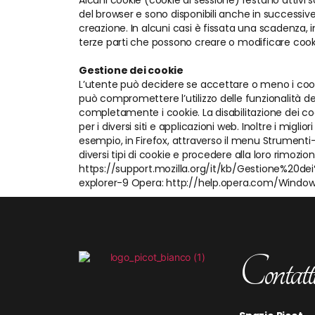
Alcuni cookie (cookie di sessione) restano attivi s
del browser e sono disponibili anche in successive 
creazione. In alcuni casi è fissata una scadenza, in 
terze parti che possono creare o modificare cooki
Gestione dei cookie
L’utente può decidere se accettare o meno i cookie
può compromettere l’utilizzo delle funzionalità del s
completamente i cookie. La disabilitazione dei co
per i diversi siti e applicazioni web. Inoltre i migli
esempio, in Firefox, attraverso il menu Strumenti
diversi tipi di cookie e procedere alla loro rim
https://support.mozilla.org/it/kb/Gestione%20d
explorer-9 Opera: http://help.opera.com/Windows
Contatt