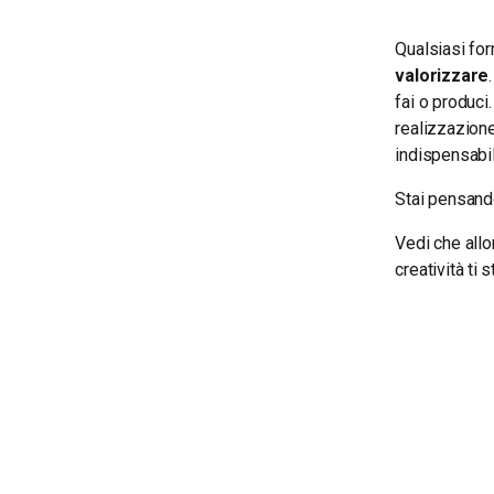
Qualsiasi fo
valorizzare
fai o produci
realizzazion
indispensabil
Stai pensando
Vedi che allo
creatività ti 