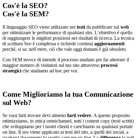
Cos'è la SEO?
Cos'è la SEM?
Il linguaggio SEO viene utilizzato nei
testi
da pubblicare sul
web
per ottimizzare le performance di qualsiasi sito. L’obiettivo è quello
di raggiungere le migliori posizioni nei risultati di ricerca. La tecnica
di scrittura Seo è complessa e richiede continui
aggiornamenti
perché, si sa: nell’etere, ciò che vale oggi domani è già obsoleto.
Con SEM invece di intende il processo studiato per far atterrare il
maggior numero di visitatori sul tuo sito attraverso
processi
strategici
che studiamo ad hoc per voi.
Come Miglioriamo la tua Comunicazione
sul Web?
Se vuoi farti trovare devi almeno
farti vedere
. A questo proposito
ottimizziamo, in ottica omnichannel, tutti i content copy (testi scritti)
che sviluppiamo per i nostri clienti e carichiamo su qualsiasi portale
on line. Il seo viene applicato ai testi del sito, a quelli dei social, a
qualsiasi documento tu voglia caricare on line. La
differenza
la noti