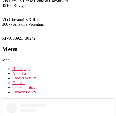
Via Camillo Benso Conte di Cavour 4/A,
45100 Rovigo
Via Giovanni XXIII 29,
36077 Altavilla Vicentina
P.IVA 03921730242
Menu
Menu
Homepage
About us
I nostri Servizi
Contatti
Cookie Policy
Privacy Policy